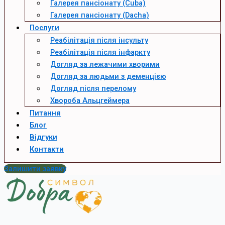
Галерея пансіонату (Cuba)
Галерея пансіонату (Dacha)
Послуги
Реабілітація після інсульту
Реабілітація після інфаркту
Догляд за лежачими хворими
Догляд за людьми з деменцією
Догляд після перелому
Хвороба Альцгеймера
Питання
Блог
Відгуки
Контакти
Залишити заявку