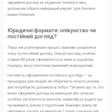
оформити догляд за людиною похилого віку,
допоможе обрати найкращий варіант для безпеки
ваших близьких.
Юридичні формати: опікунство чи
постійний догляд?
Перш ніж розпочинати процес, важливо розрізняти
опіку та постійний догляд. Опікунство над особою
старше 80 років оформлюється лише в судовому
порядку, якщо пенсіонер визнаний недієздатним.
Натомість оформлення постійного догляду — це
процедура для людей, які зберігають ясність розуму,
але потребують допомоги в побуті. Питання про те, хто
може оформити догляд за інвалідом або літньою
особою, регулюється законом: зазвичай це родичі, що
проживають разом із підопічним. Важливо знати, як
оформити догляд за інвалідом 1 групи, оскільки цей