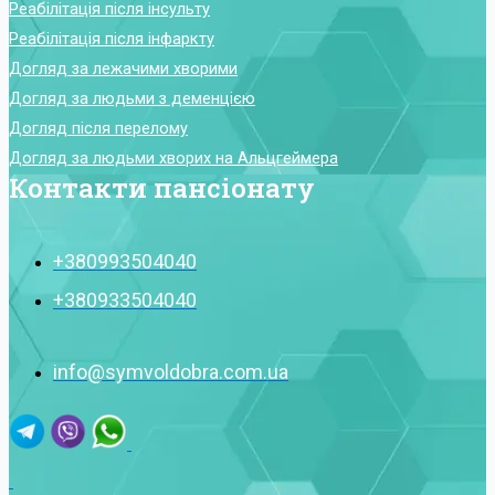
Реабілітація після інсульту
Реабілітація після інфаркту
Догляд за лежачими хворими
Догляд за людьми з деменцією
Догляд після перелому
Догляд за людьми хворих на Альцгеймера
Контакти пансіонату
+380993504040
+380933504040
info@symvoldobra.com.ua