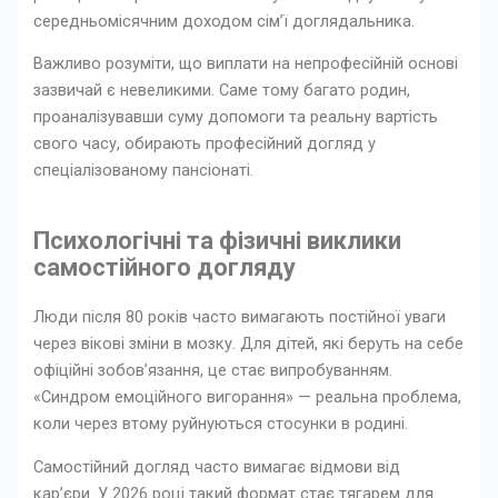
середньомісячним доходом сім’ї доглядальника.
Важливо розуміти, що виплати на непрофесійній основі
зазвичай є невеликими. Саме тому багато родин,
проаналізувавши суму допомоги та реальну вартість
свого часу, обирають професійний догляд у
спеціалізованому пансіонаті.
Психологічні та фізичні виклики
самостійного догляду
Люди після 80 років часто вимагають постійної уваги
через вікові зміни в мозку. Для дітей, які беруть на себе
офіційні зобов’язання, це стає випробуванням.
«Синдром емоційного вигорання» — реальна проблема,
коли через втому руйнуються стосунки в родині.
Самостійний догляд часто вимагає відмови від
кар’єри. У 2026 році такий формат стає тягарем для