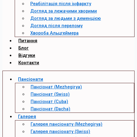
Реабілітація після інфаркту
Догляд за лежачими хворими
Догляд за людьми з деменцією
Догляд після перелому
Хвороба Альцгеймера
Питання
Блог
Відгуки
Контакти
Пансіонати
Пансіонат (Mezhegirya)
Пансіонат (Swiss)
Пансіонат (Cuba)
Пансіонат (Dacha)
Галерея
Галерея пансіонату (Mezhegirya)
Галерея пансіонату (Swiss)