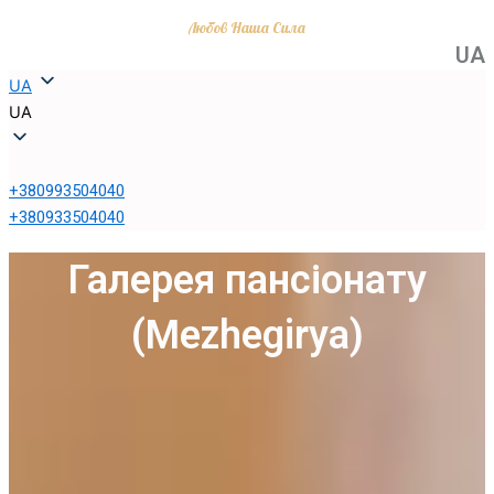
Любов Наша Сила
UА
UA
UA
+380993504040
+380933504040
Галерея пансіонату
(Mezhegirya)