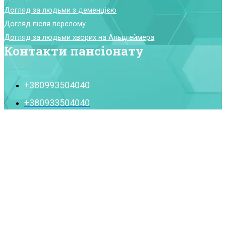
Догляд за людьми з деменцією
Догляд після перелому
Догляд за людьми хворих на Альцгеймера
Контакти пансіонату
+380993504040
+380933504040
info@symvoldobra.com.ua
Прокрутити вгору
Мережа Пансіонатів для літніх
Символ Добра 2026