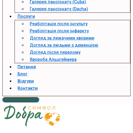
Галерея пансіонату (Cuba)
Галерея пансіонату (Dacha)
Послуги
Реабілітація після інсульту
Реабілітація після інфаркту
Догляд за лежачими хворими
Догляд за людьми з деменцією
Догляд після перелому
Хвороба Альцгеймера
Питання
Блог
Відгуки
Контакти
Залишити заявку