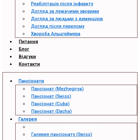
Реабілітація після інфаркту
Догляд за лежачими хворими
Догляд за людьми з деменцією
Догляд після перелому
Хвороба Альцгеймера
Питання
Блог
Відгуки
Контакти
Пансіонати
Пансіонат (Mezhegirya)
Пансіонат (Swiss)
Пансіонат (Cuba)
Пансіонат (Dacha)
Галерея
Галерея пансіонату (Mezhegirya)
Галерея пансіонату (Swiss)